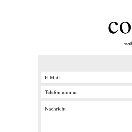
co
mai